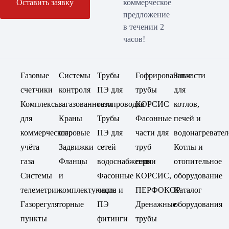
Оставить заявку
коммерческое
предложение
в течении 2
часов!
Газовые
Системы
Трубы
Гофрированные
Запчасти
счетчики
контроля
ПЭ для
трубы
для
Комплексы
загазованности
газопроводов
КОРСИС
котлов,
для
Краны
Трубы
Фасонные
печей и
коммерческого
шаровые
ПЭ для
части для
водонагревател
учёта
Задвижки
сетей
труб
Котлы и
газа
Фланцы
водоснабжения
серии
отопительное
Системы
и
Фасонные
КОРСИС,
оборудование
телеметрии
комплектующие
части и
ПЕРФОКОР
Каталог
Газорегуляторные
ПЭ
Дренажные
оборудования
пункты
фитинги
трубы