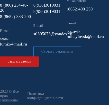
Михайловске
О компании
8 (800) 234-40-
8(938)3019031
Каталог оборудования
(8652)400 250
26
8(938)3019031
Наши услуги
8 (8652) 333-200
Наши объекты
E-mail
E-mail
Отзывы
E-mail
gazovik-
stl305073@yandex.ru
Этапы работ
mihaylovsk@mail.ru
stav-
Наши партнеры
lumix@mail.ru
Контакты
Скачать реквизиты
8 (800) 234-40-26
бесплатно по России
Заказать звонок
WhatsApp
2023 © Все
Политика
права
конфиденциальности
защищены.