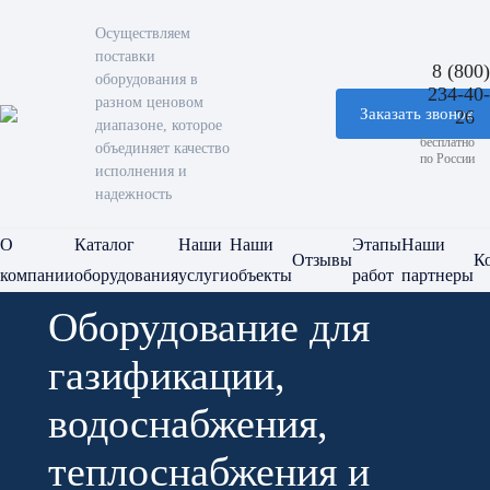
Осуществляем
поставки
8 (800)
оборудования в
234-40-
разном ценовом
Заказать звонок
26
диапазоне, которое
бесплатно
объединяет качество
по России
исполнения и
надежность
О
Каталог
Наши
Наши
Этапы
Наши
Отзывы
К
компании
оборудования
услуги
объекты
работ
партнеры
Оборудование для
газификации,
водоснабжения,
теплоснабжения и